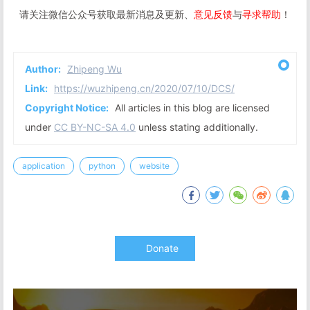
请关注微信公众号获取最新消息及更新、
意见反馈
与
寻求帮助
！
Author:
Zhipeng Wu
Link:
https://wuzhipeng.cn/2020/07/10/DCS/
Copyright Notice:
All articles in this blog are licensed
under
CC BY-NC-SA 4.0
unless stating additionally.
application
python
website
Donate