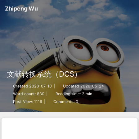
Zhipeng Wu
文献转换系统（DCS）
Created 2020-07-10
|
Updated 2026-05-24
Word count:
830
|
Reading time: 2 min
Post View:
1116
|
Comments:
0